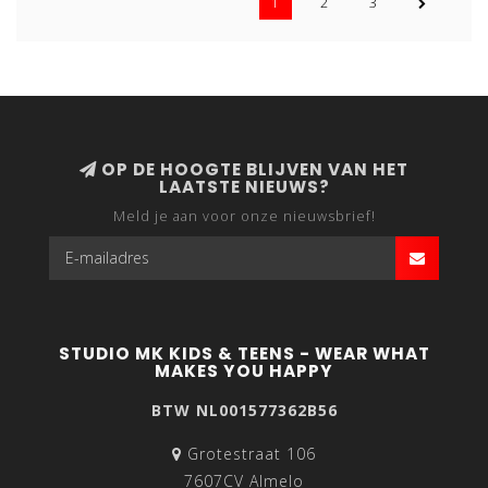
1
2
3
OP DE HOOGTE BLIJVEN VAN HET
LAATSTE NIEUWS?
Meld je aan voor onze nieuwsbrief!
STUDIO MK KIDS & TEENS - WEAR WHAT
MAKES YOU HAPPY
BTW NL001577362B56
Grotestraat 106
7607CV Almelo