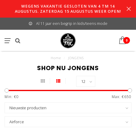
WEGENS VAKANTIE GESLOTEN VAN 4 TM 14
AUGUSTUS. ZATERDAG 15 AUGUSTUS WEER OPEN!
Al 11 jaar een begrip in kids/teens mode
0
Home
/
JONGENS
SHOP NU JONGENS
Min: €
0
Max: €
650