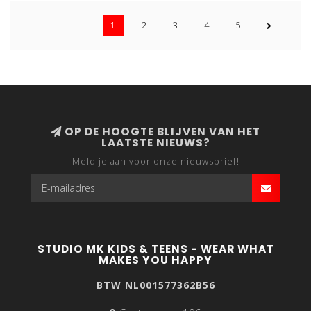
1
2
3
4
5
OP DE HOOGTE BLIJVEN VAN HET
LAATSTE NIEUWS?
Meld je aan voor onze nieuwsbrief!
STUDIO MK KIDS & TEENS - WEAR WHAT
MAKES YOU HAPPY
BTW NL001577362B56