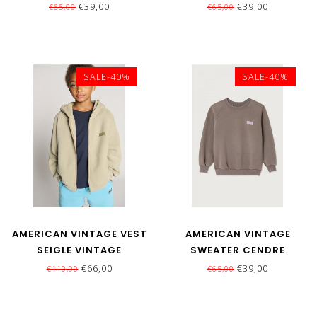
VINTAGE
€39,00
€39,00
€65,00
€65,00
SALE-40%
SALE-40%
AMERICAN VINTAGE VEST
AMERICAN VINTAGE
SEIGLE VINTAGE
SWEATER CENDRE
VINTAGE
€66,00
€39,00
€110,00
€65,00