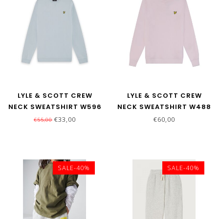
LYLE & SCOTT CREW
LYLE & SCOTT CREW
NECK SWEATSHIRT W596
NECK SWEATSHIRT W488
OPAL BLUE
LIGHT PINK
€33,00
€60,00
€55,00
SALE-40%
SALE-40%