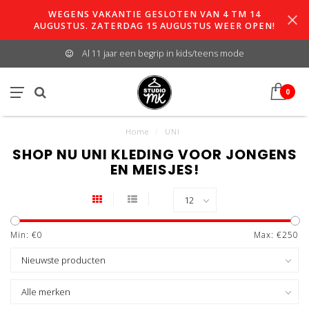
WEGENS VAKANTIE GESLOTEN VAN 4 TM 14
AUGUSTUS. ZATERDAG 15 AUGUSTUS WEER OPEN!
Al 11 jaar een begrip in kids/teens mode
0
Home
/
UNI
SHOP NU UNI KLEDING VOOR JONGENS
EN MEISJES!
Min: €
0
Max: €
250