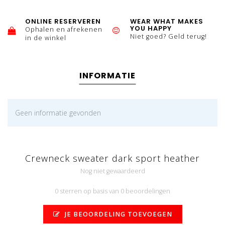
ONLINE RESERVEREN
WEAR WHAT MAKES
YOU HAPPY
Ophalen en afrekenen
Niet goed? Geld terug!
in de winkel
INFORMATIE
Geen informatie gevonden
Crewneck sweater dark sport heather
Nog niet gewaardeerd
0 sterren op basis van 0 beoordelingen
JE BEOORDELING TOEVOEGEN