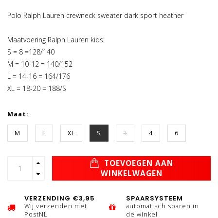
Polo Ralph Lauren crewneck sweater dark sport heather
Maatvoering Ralph Lauren kids:
S = 8 =128/140
M = 10-12 = 140/152
L = 14-16 = 164/176
XL = 18-20 = 188/S
Maat:
M
L
XL
S
3
4
6
TOEVOEGEN AAN
WINKELWAGEN
VERZENDING €3,95
SPAARSYSTEEM
Wij verzenden met
automatisch sparen in
PostNL
de winkel