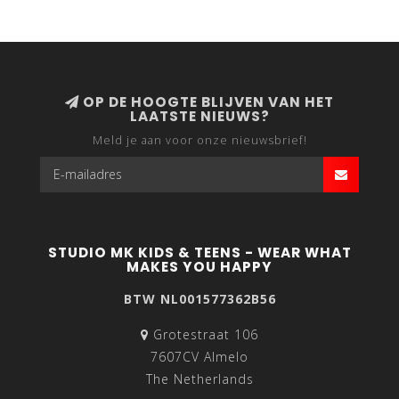
OP DE HOOGTE BLIJVEN VAN HET
LAATSTE NIEUWS?
Meld je aan voor onze nieuwsbrief!
STUDIO MK KIDS & TEENS - WEAR WHAT
MAKES YOU HAPPY
BTW NL001577362B56
Grotestraat 106
7607CV Almelo
The Netherlands