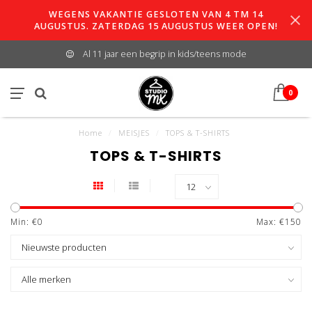
WEGENS VAKANTIE GESLOTEN VAN 4 TM 14
AUGUSTUS. ZATERDAG 15 AUGUSTUS WEER OPEN!
Al 11 jaar een begrip in kids/teens mode
0
Home
/
MEISJES
/
TOPS & T-SHIRTS
TOPS & T-SHIRTS
Min: €
0
Max: €
150