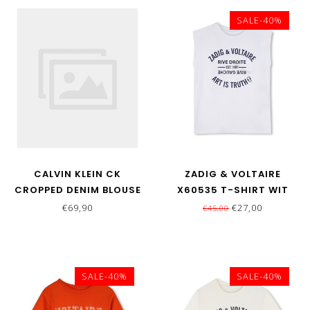
SALE-40%
CALVIN KLEIN CK
ZADIG & VOLTAIRE
CROPPED DENIM BLOUSE
X60535 T-SHIRT WIT
ANDREW WASH
€69,90
€27,00
€45,00
SALE-40%
SALE-40%