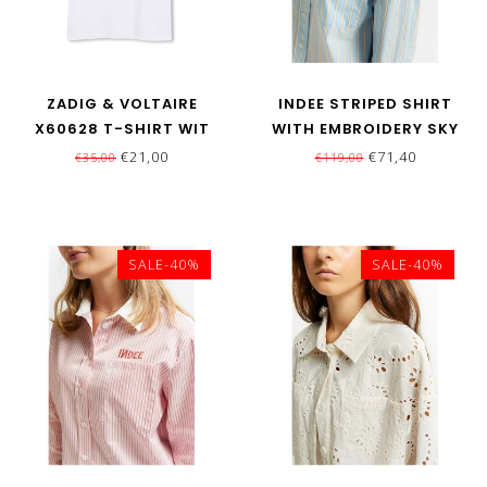
ZADIG & VOLTAIRE
INDEE STRIPED SHIRT
X60628 T-SHIRT WIT
WITH EMBROIDERY SKY
BLUE
€21,00
€71,40
€35,00
€119,00
SALE-40%
SALE-40%