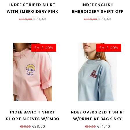
INDEE STRIPED SHIRT
INDEE ENGLISH
WITH EMBROIDERY PINK
EMBROIDERY SHIRT OFF
WHITE
€71,40
€71,40
€119,00
€119,00
SALE-40%
SALE-40%
INDEE BASIC T SHIRT
INDEE OVERSIZED T SHIRT
SHORT SLEEVES W/EMBO
W/PRINT AT BACK SKY
BEGONIA PINK
BLUE
€39,00
€41,40
€65,00
€69,00