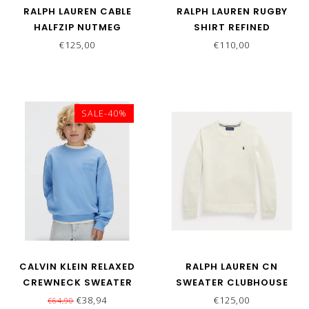
RALPH LAUREN CABLE
RALPH LAUREN RUGBY
HALFZIP NUTMEG
SHIRT REFINED
BROWN/C8985
NAVY/NEVIS
€125,00
€110,00
SALE-40%
CALVIN KLEIN RELAXED
RALPH LAUREN CN
CREWNECK SWEATER
SWEATER CLUBHOUSE
PROVENCE
CREAM/C7932
€38,94
€125,00
€64,90