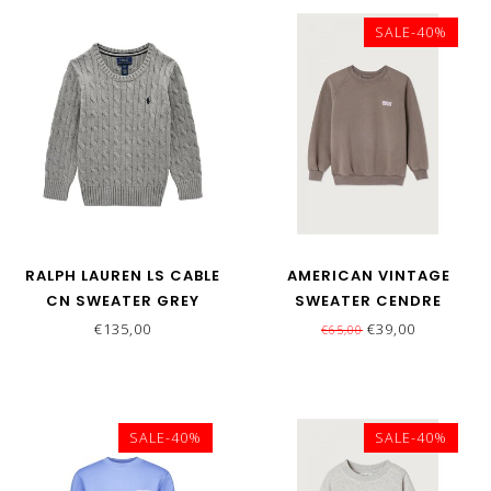
SALE-40%
RALPH LAUREN LS CABLE
AMERICAN VINTAGE
CN SWEATER GREY
SWEATER CENDRE
VINTAGE
€135,00
€39,00
€65,00
SALE-40%
SALE-40%