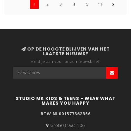
1
2
3
4
5
11
OP DE HOOGTE BLIJVEN VAN HET
LAATSTE NIEUWS?
Meld je aan voor onze nieuwsbrief!
STUDIO MK KIDS & TEENS - WEAR WHAT
MAKES YOU HAPPY
BTW NL001577362B56
Grotestraat 106