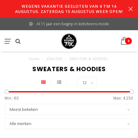
WEGENS VAKANTIE GESLOTEN VAN 4 TM 14
AUGUSTUS. ZATERDAG 15 AUGUSTUS WEER OPEN!
Al 11 jaar een begrip in kids/teens mode
0
Home
/
JONGENS
/
SWEATERS & HOODIES
SWEATERS & HOODIES
Min: €
0
Max: €
250