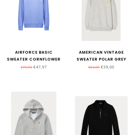
AIRFORCE BASIC
AMERICAN VINTAGE
SWEATER CORNFLOWER
SWEATER POLAR GREY
BLUE\WHITE
€47,97
€39,00
€79,95
€65,00