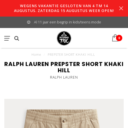
WEGENS VAKANTIE GESLOTEN VAN 4 TM 14
AUGUSTUS. ZATERDAG 15 AUGUSTUS WEER OPEN!
Al 11 jaar een begrip in kids/teens mode
0
Home
/
PREPSTER SHORT KHAKI HILL
RALPH LAUREN PREPSTER SHORT KHAKI
HILL
RALPH LAUREN