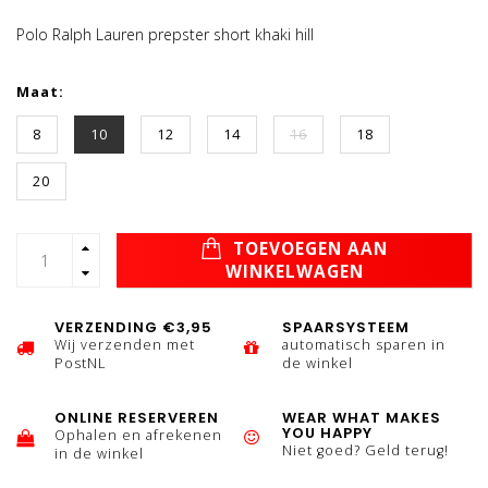
Polo Ralph Lauren prepster short khaki hill
Maat:
8
10
12
14
16
18
20
TOEVOEGEN AAN
WINKELWAGEN
VERZENDING €3,95
SPAARSYSTEEM
Wij verzenden met
automatisch sparen in
PostNL
de winkel
ONLINE RESERVEREN
WEAR WHAT MAKES
YOU HAPPY
Ophalen en afrekenen
Niet goed? Geld terug!
in de winkel