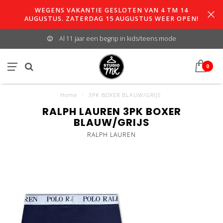
WEGENS VAKANTIE GESLOTEN VAN 4 TM 14
AUGUSTUS. ZATERDAG 15 AUGUSTUS WEER OPEN!
Al 11 jaar een begrip in kids/teens mode
0
Home
/
3PK BOXER BLAUW/GRIJS
RALPH LAUREN 3PK BOXER
BLAUW/GRIJS
RALPH LAUREN