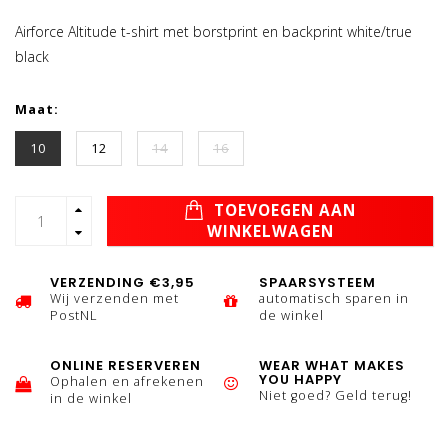
Airforce Altitude t-shirt met borstprint en backprint white/true
black
Maat:
10
12
14
16
TOEVOEGEN AAN
WINKELWAGEN
VERZENDING €3,95
SPAARSYSTEEM
Wij verzenden met
automatisch sparen in
PostNL
de winkel
ONLINE RESERVEREN
WEAR WHAT MAKES
YOU HAPPY
Ophalen en afrekenen
Niet goed? Geld terug!
in de winkel