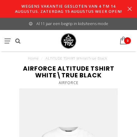
WEGENS VAKANTIE GESLOTEN VAN 4 TM 14
AUGUSTUS. ZATERDAG 15 AUGUSTUS WEER OPEN!
Al 11 jaar een begrip in kids/teens mode
0
Home
/
ALTITUDE TSHIRT White\True Black
AIRFORCE ALTITUDE TSHIRT
WHITE\TRUE BLACK
AIRFORCE