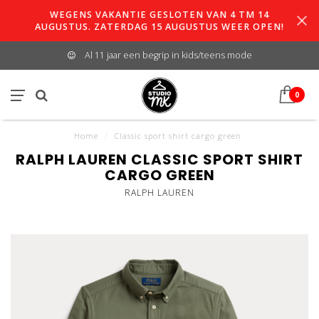
WEGENS VAKANTIE GESLOTEN VAN 4 TM 14
AUGUSTUS. ZATERDAG 15 AUGUSTUS WEER OPEN!
Al 11 jaar een begrip in kids/teens mode
0
Home
/
Classic sport shirt cargo green
RALPH LAUREN CLASSIC SPORT SHIRT
CARGO GREEN
RALPH LAUREN