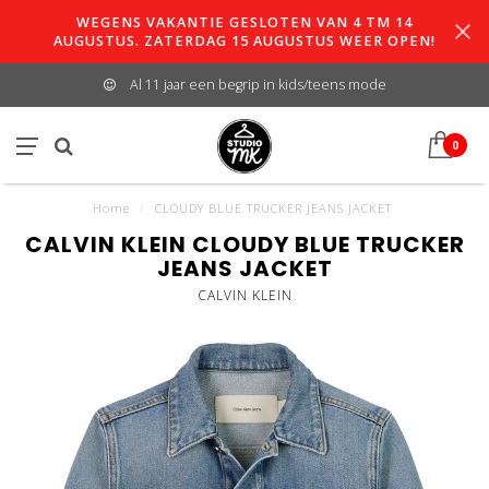
WEGENS VAKANTIE GESLOTEN VAN 4 TM 14
AUGUSTUS. ZATERDAG 15 AUGUSTUS WEER OPEN!
Al 11 jaar een begrip in kids/teens mode
0
Home
/
CLOUDY BLUE TRUCKER JEANS JACKET
CALVIN KLEIN CLOUDY BLUE TRUCKER
JEANS JACKET
CALVIN KLEIN