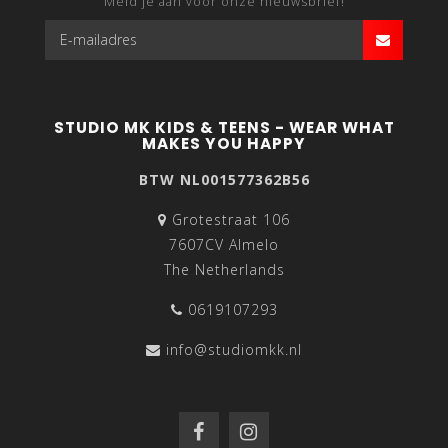
Meld je aan voor onze nieuwsbrief!
STUDIO MK KIDS & TEENS - WEAR WHAT
MAKES YOU HAPPY
BTW NL001577362B56
Grotestraat 106
7607CV Almelo
The Netherlands
0619107293
info@studiomkk.nl