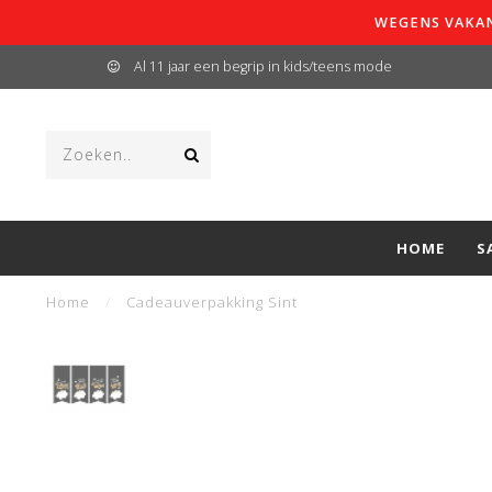
WEGENS VAKAN
Al 11 jaar een begrip in kids/teens mode
HOME
S
Home
/
Cadeauverpakking Sint