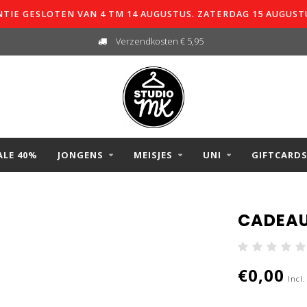
TIE GESLOTEN VAN 4 TM 14 AUGUSTUS. ZATERDAG 15 AUGUST
Verzendkosten € 5,95
ALE 40%
JONGENS
MEISJES
UNI
GIFTCARD
CADEAU
€0,00
Incl.