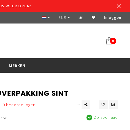
US WEER OPEN!
SPAARSYSTEEM
EUR
Inloggen
0
S
MERKEN
VERPAKKING SINT
0 beoordelingen
Op voorraad
 btw