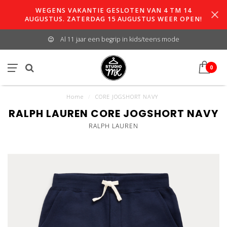
WEGENS VAKANTIE GESLOTEN VAN 4 TM 14
AUGUSTUS. ZATERDAG 15 AUGUSTUS WEER OPEN!
Al 11 jaar een begrip in kids/teens mode
0
Home
/
CORE JOGSHORT NAVY
RALPH LAUREN CORE JOGSHORT NAVY
RALPH LAUREN