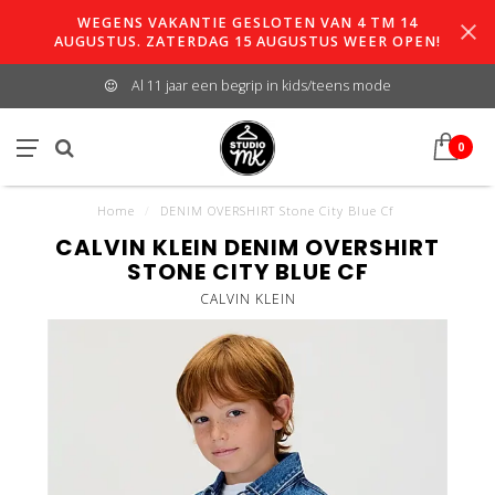
WEGENS VAKANTIE GESLOTEN VAN 4 TM 14
AUGUSTUS. ZATERDAG 15 AUGUSTUS WEER OPEN!
Al 11 jaar een begrip in kids/teens mode
0
Home
/
DENIM OVERSHIRT Stone City Blue Cf
CALVIN KLEIN DENIM OVERSHIRT
STONE CITY BLUE CF
CALVIN KLEIN