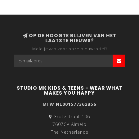
OP DE HOOGTE BLIJVEN VAN HET
LAATSTE NIEUWS?
Meld je aan voor onze nieuwsbrief!
STUDIO MK KIDS & TEENS - WEAR WHAT
MAKES YOU HAPPY
BTW NL001577362B56
Grotestraat 106
7607CV Almelo
The Netherlands