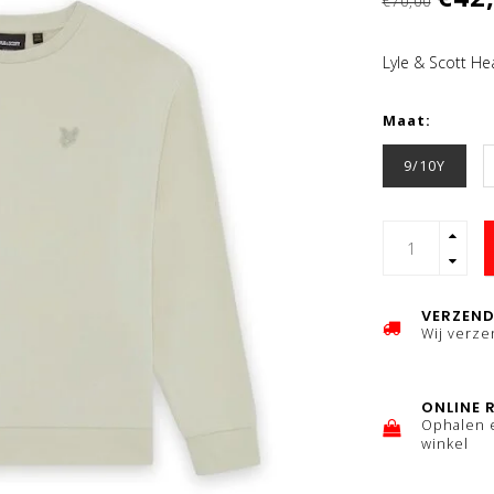
€70,00
Lyle & Scott H
Maat:
9/10Y
VERZEND
Wij verz
ONLINE 
Ophalen 
winkel