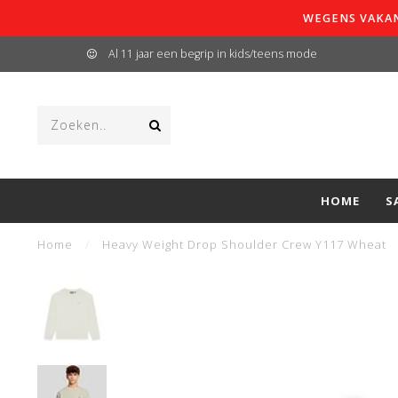
WEGENS VAKAN
Al 11 jaar een begrip in kids/teens mode
HOME
S
Home
/
Heavy Weight Drop Shoulder Crew Y117 Wheat