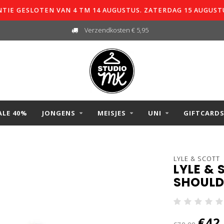
TIE GESLOTEN VAN 4 TM 14 AUGUSTUS. ZATERDAG 15 AUGUST
Verzendkosten € 5,95
ALE 40%
JONGENS
MEISJES
UNI
GIFTCARD
LYLE & SCOTT
LYLE &
SHOULD
€42