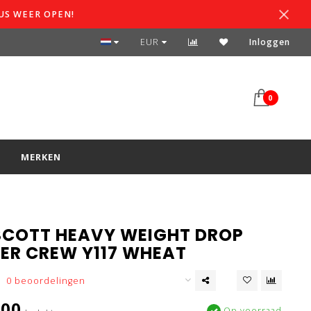
US WEER OPEN!
SPAARSYSTEEM
EUR
Inloggen
0
S
MERKEN
 SCOTT HEAVY WEIGHT DROP
ER CREW Y117 WHEAT
0 beoordelingen
,00
Op voorraad