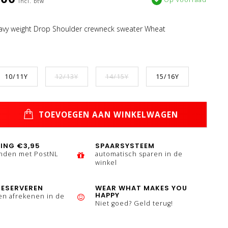
Incl. btw
eavy weight Drop Shoulder crewneck sweater Wheat
10/11Y
12/13Y
14/15Y
15/16Y
TOEVOEGEN AAN WINKELWAGEN
ING €3,95
SPAARSYSTEEM
enden met PostNL
automatisch sparen in de
winkel
RESERVEREN
WEAR WHAT MAKES YOU
HAPPY
en afrekenen in de
Niet goed? Geld terug!