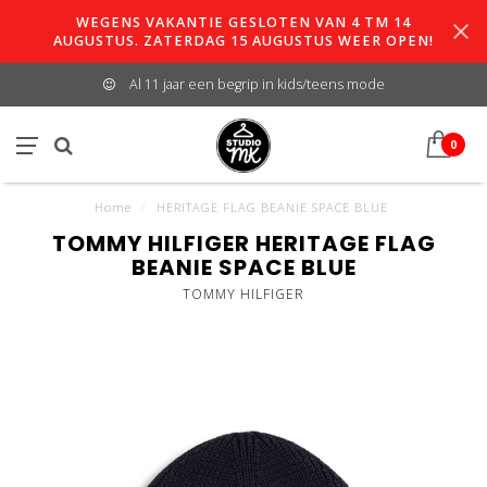
WEGENS VAKANTIE GESLOTEN VAN 4 TM 14
AUGUSTUS. ZATERDAG 15 AUGUSTUS WEER OPEN!
Al 11 jaar een begrip in kids/teens mode
0
Home
/
HERITAGE FLAG BEANIE SPACE BLUE
TOMMY HILFIGER HERITAGE FLAG
BEANIE SPACE BLUE
TOMMY HILFIGER