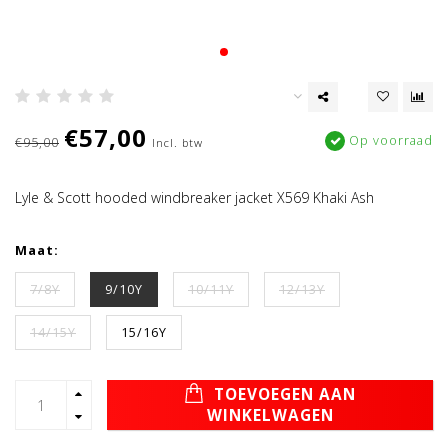
€57,00
Op voorraad
€95,00
Incl. btw
Lyle & Scott hooded windbreaker jacket X569 Khaki Ash
Maat:
7/8Y
9/10Y
10/11Y
12/13Y
14/15Y
15/16Y
TOEVOEGEN AAN
WINKELWAGEN