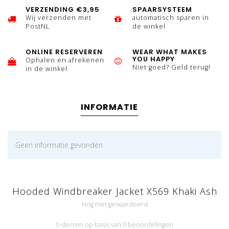
VERZENDING €3,95
SPAARSYSTEEM
Wij verzenden met
automatisch sparen in
PostNL
de winkel
ONLINE RESERVEREN
WEAR WHAT MAKES
YOU HAPPY
Ophalen en afrekenen
Niet goed? Geld terug!
in de winkel
INFORMATIE
Geen informatie gevonden
Hooded Windbreaker Jacket X569 Khaki Ash
Nog niet gewaardeerd
0 sterren op basis van 0 beoordelingen