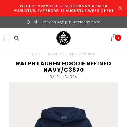
WEGENS VAKANTIE GESLOTEN VAN 4 TM 14
AUGUSTUS. ZATERDAG 15 AUGUSTUS WEER OPEN!
Al 11 jaar een begrip in kids/teens mode
0
Home
/
HOODIE REFINED NAVY/C3870
RALPH LAUREN HOODIE REFINED
NAVY/C3870
RALPH LAUREN