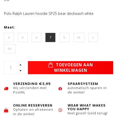
Polo Ralph Lauren hoodie SP25 bear deckwash white
Maat:
4
5
6
7
S
M
L
XL
TOEVOEGEN AAN
WINKELWAGEN
VERZENDING €3,95
SPAARSYSTEEM
Wij verzenden met
automatisch sparen in
PostNL
de winkel
ONLINE RESERVEREN
WEAR WHAT MAKES
YOU HAPPY
Ophalen en afrekenen
Niet goed? Geld terug!
in de winkel