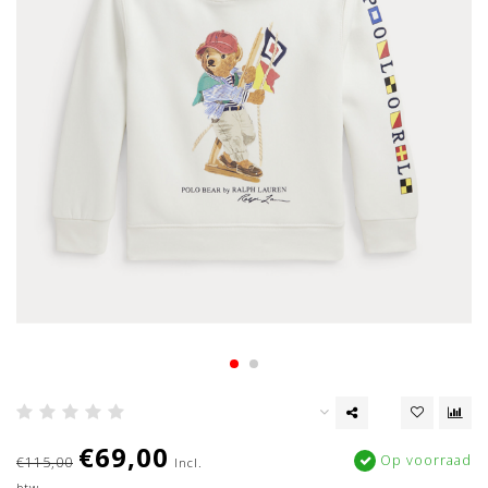
€69,00
Op voorraad
€115,00
Incl.
btw