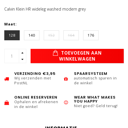
Calvin Klein HR wideleg washed modern grey
Maat:
128
140
152
164
176
TOEVOEGEN AAN
WINKELWAGEN
VERZENDING €3,95
SPAARSYSTEEM
Wij verzenden met
automatisch sparen in
PostNL
de winkel
ONLINE RESERVEREN
WEAR WHAT MAKES
YOU HAPPY
Ophalen en afrekenen
Niet goed? Geld terug!
in de winkel