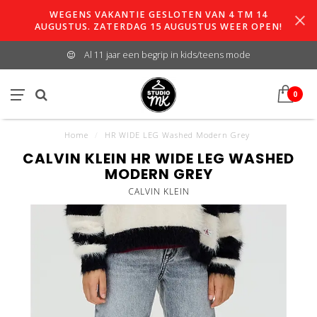
WEGENS VAKANTIE GESLOTEN VAN 4 TM 14
AUGUSTUS. ZATERDAG 15 AUGUSTUS WEER OPEN!
Al 11 jaar een begrip in kids/teens mode
0
Home
/
HR WIDE LEG Washed Modern Grey
CALVIN KLEIN HR WIDE LEG WASHED
MODERN GREY
CALVIN KLEIN