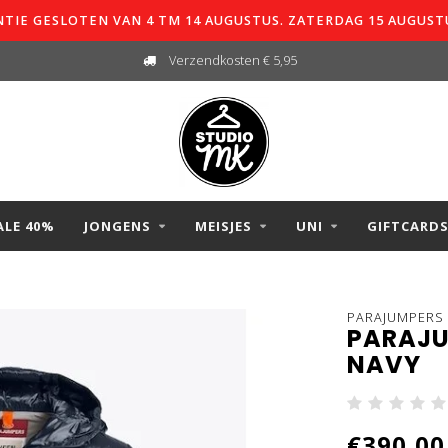
TIE GESLOTEN VAN 4 TM 14 AUGUSTUS. ZATERDAG 15 AUGUST
Verzendkosten € 5,95
ALE 40%
JONGENS
MEISJES
UNI
GIFTCARD
PARAJUMPERS
PARAJU
NAVY
€390,00