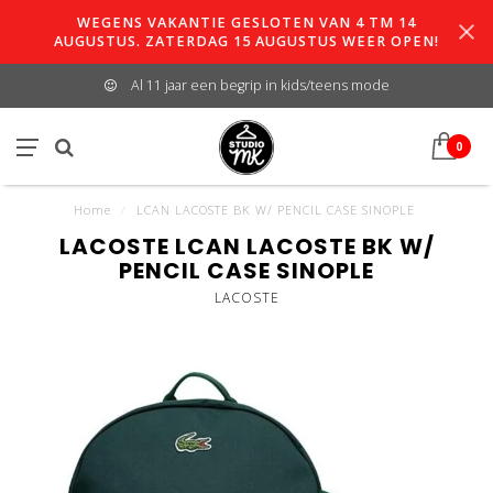
WEGENS VAKANTIE GESLOTEN VAN 4 TM 14
AUGUSTUS. ZATERDAG 15 AUGUSTUS WEER OPEN!
Al 11 jaar een begrip in kids/teens mode
0
Home
/
LCAN LACOSTE BK W/ PENCIL CASE SINOPLE
LACOSTE LCAN LACOSTE BK W/
PENCIL CASE SINOPLE
LACOSTE