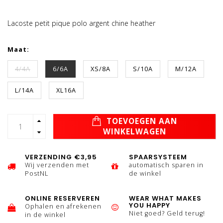
Lacoste petit pique polo argent chine heather
Maat:
4/4A
6/6A
XS/8A
S/10A
M/12A
L/14A
XL16A
TOEVOEGEN AAN
WINKELWAGEN
VERZENDING €3,95
SPAARSYSTEEM
Wij verzenden met
automatisch sparen in
PostNL
de winkel
ONLINE RESERVEREN
WEAR WHAT MAKES
YOU HAPPY
Ophalen en afrekenen
Niet goed? Geld terug!
in de winkel