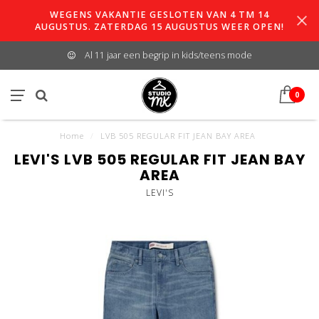
WEGENS VAKANTIE GESLOTEN VAN 4 TM 14
AUGUSTUS. ZATERDAG 15 AUGUSTUS WEER OPEN!
Al 11 jaar een begrip in kids/teens mode
0
Home
/
LVB 505 REGULAR FIT JEAN BAY AREA
LEVI'S LVB 505 REGULAR FIT JEAN BAY
AREA
LEVI'S