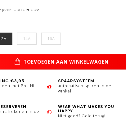
y jeans boulder boys
12A
14A
16A
TOEVOEGEN AAN WINKELWAGEN
ING €3,95
SPAARSYSTEEM
enden met PostNL
automatisch sparen in de
winkel
RESERVEREN
WEAR WHAT MAKES YOU
HAPPY
en afrekenen in de
Niet goed? Geld terug!