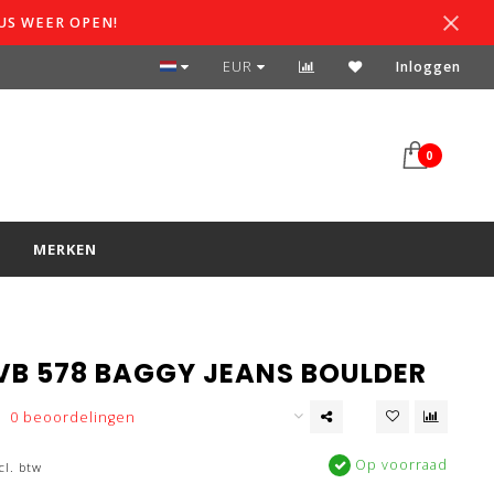
US WEER OPEN!
SPAARSYSTEEM
EUR
Inloggen
0
S
MERKEN
LVB 578 BAGGY JEANS BOULDER
0 beoordelingen
Op voorraad
cl. btw