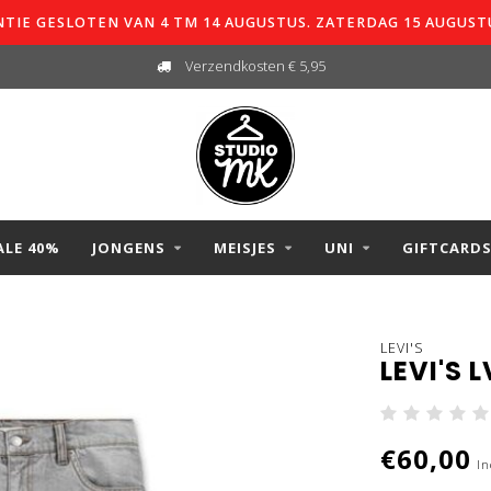
TIE GESLOTEN VAN 4 TM 14 AUGUSTUS. ZATERDAG 15 AUGUST
Verzendkosten € 5,95
ALE 40%
JONGENS
MEISJES
UNI
GIFTCARD
LEVI'S
LEVI'S 
€60,00
In