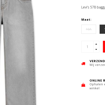
Levi's 578 bagg
Maat:
10A
VERZEND
Wij verz
ONLINE 
Ophalen 
winkel