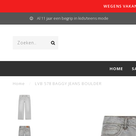
WEGENS VAKAN
Al 11 jaar een begrip in kids/teens mode
HOME
S
Home
/
LVB 578 BAGGY JEANS BOULDER