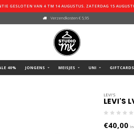
TIE GESLOTEN VAN 4 TM 14 AUGUSTUS. ZATERDAG 15 AUGUST
Verzendkosten € 5,95
ALE 40%
JONGENS
MEISJES
UNI
GIFTCARD
LEVI'S
LEVI'S 
€40,00
In