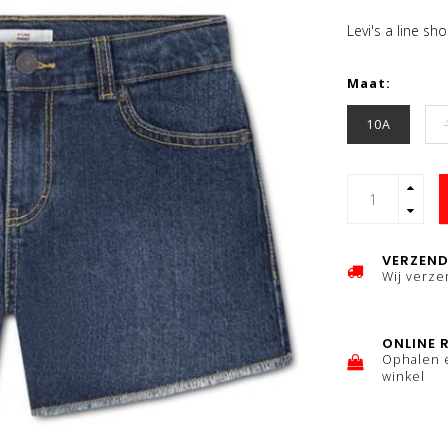
Levi's a line shor
Maat:
10A
VERZEND
Wij verz
ONLINE 
Ophalen 
winkel