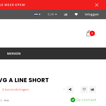
US WEER OPEN!
SPAARSYSTEEM
EUR
Inloggen
0
S
MERKEN
LVG A LINE SHORT
0 beoordelingen
Op voorraad
cl. btw