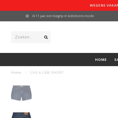
WEGENS VAKAN
Al 11 jaar een begrip in kids/teens mode
HOME
S
Home
/
LVG A LINE SHORT