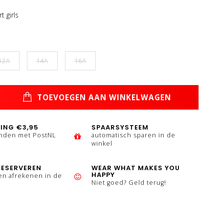
t girls
12A
14A
16A
TOEVOEGEN AAN WINKELWAGEN
ING €3,95
SPAARSYSTEEM
enden met PostNL
automatisch sparen in de
winkel
RESERVEREN
WEAR WHAT MAKES YOU
HAPPY
en afrekenen in de
Niet goed? Geld terug!