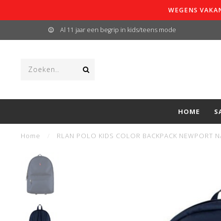
WEGENS VAKAN
Al 11 jaar een begrip in kids/teens mode
HOME
S
Home
/
RLAN POLO KIDS COLOR BACKPACK NEWPORT N