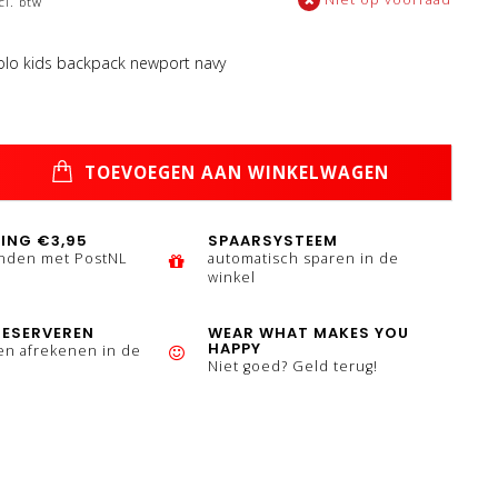
cl. btw
olo kids backpack newport navy
TOEVOEGEN AAN WINKELWAGEN
ING €3,95
SPAARSYSTEEM
enden met PostNL
automatisch sparen in de
winkel
RESERVEREN
WEAR WHAT MAKES YOU
HAPPY
en afrekenen in de
Niet goed? Geld terug!