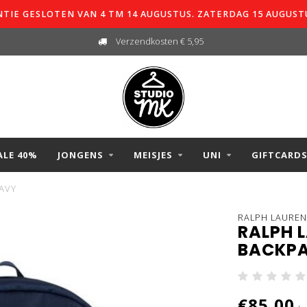
TIE GESLOTEN VAN 4 TM 14 AUGUSTUS. ZATERDAG 15 AUGUST
Verzendkosten € 5,95
ALE 40%
JONGENS
MEISJES
UNI
GIFTCARD
AVY
RALPH LAUREN
RALPH 
BACKPA
€85,00