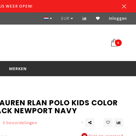
US WEER OPEN!
SPAARSYSTEEM
EUR
Inloggen
0
S
MERKEN
LAUREN RLAN POLO KIDS COLOR
CK NEWPORT NAVY
0 beoordelingen
Niet op voorraad