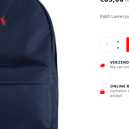
In
Ralph Lauren p
VERZEND
Wij verz
ONLINE 
Ophalen 
winkel