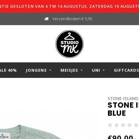
TIE GESLOTEN VAN 4 TM 14 AUGUSTUS. ZATERDAG 15 AUGUST
Verzendkosten € 5,95
ALE 40%
JONGENS
MEISJES
UNI
GIFTCARD
STONE ISLAND
STONE 
BLUE
€90,00