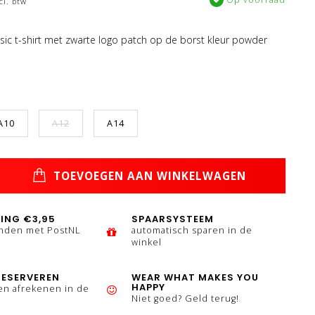
cl. btw
sic t-shirt met zwarte logo patch op de borst kleur powder
A10
A12
A14
TOEVOEGEN AAN WINKELWAGEN
ING €3,95
SPAARSYSTEEM
enden met PostNL
automatisch sparen in de
winkel
RESERVEREN
WEAR WHAT MAKES YOU
HAPPY
en afrekenen in de
Niet goed? Geld terug!