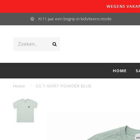
WEGENS VAKAN
Al 11 jaar een begrip in kids/teens mode
HOME
S
Home
/
SS T-SHIRT POWDER BLUE