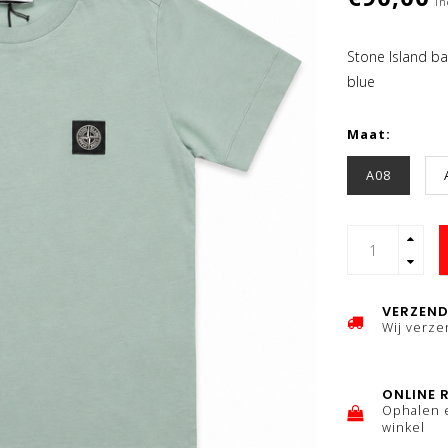
In
Stone Island ba
blue
Maat:
A08
VERZEND
Wij verz
ONLINE 
Ophalen 
winkel