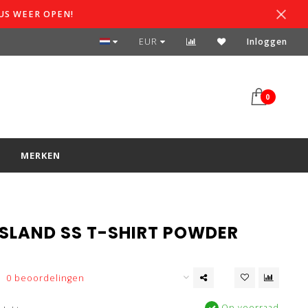
US WEER OPEN!
SPAARSYSTEEM
EUR
Inloggen
0
S
MERKEN
ISLAND SS T-SHIRT POWDER
0 beoordelingen
Op voorraad