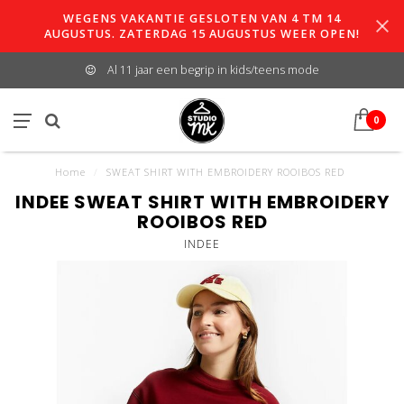
WEGENS VAKANTIE GESLOTEN VAN 4 TM 14
AUGUSTUS. ZATERDAG 15 AUGUSTUS WEER OPEN!
Al 11 jaar een begrip in kids/teens mode
0
Home
/
SWEAT SHIRT WITH EMBROIDERY ROOIBOS RED
INDEE SWEAT SHIRT WITH EMBROIDERY
ROOIBOS RED
INDEE