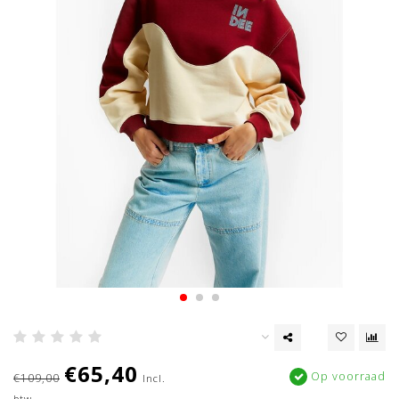
€65,40
Op voorraad
€109,00
Incl.
btw