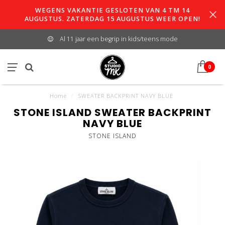
WEGENS VAKANTIE GESLOTEN VAN 4 TM 14
AUGUSTUS. ZATERDAG 15 AUGUSTUS WEER OPEN!
Al 11 jaar een begrip in kids/teens mode
0
Home
/
SWEATER BACKPRINT NAVY BLUE
STONE ISLAND SWEATER BACKPRINT
NAVY BLUE
STONE ISLAND