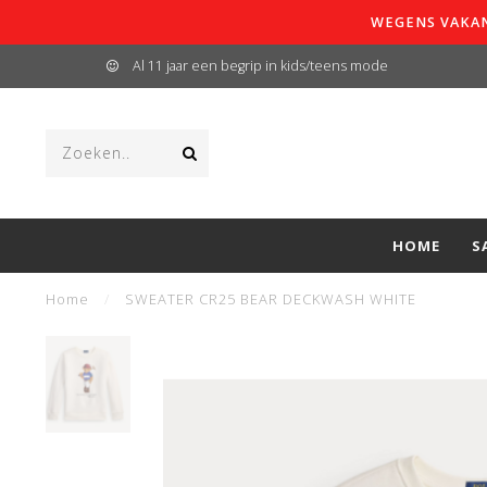
WEGENS VAKAN
Al 11 jaar een begrip in kids/teens mode
HOME
S
Home
/
SWEATER CR25 BEAR DECKWASH WHITE