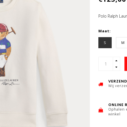
Polo Ralph Lau
Maat:
S
M
VERZEND
Wij verz
ONLINE 
Ophalen 
winkel