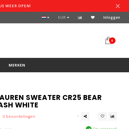
US WEER OPEN!
SPAARSYSTEEM
EUR
Inloggen
0
S
MERKEN
LAUREN SWEATER CR25 BEAR
SH WHITE
0 beoordelingen
Op voorraad