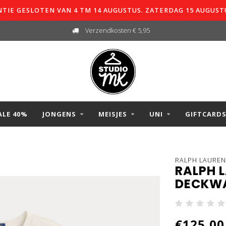
TIE GESLOTEN VAN 4 TM 14 AUGUSTUS. ZATERDAG 15 AUGUST
Verzendkosten € 5,95
ALE 40%
JONGENS
MEISJES
UNI
GIFTCARD
RALPH LAUREN
RALPH 
DECKWA
€125,00