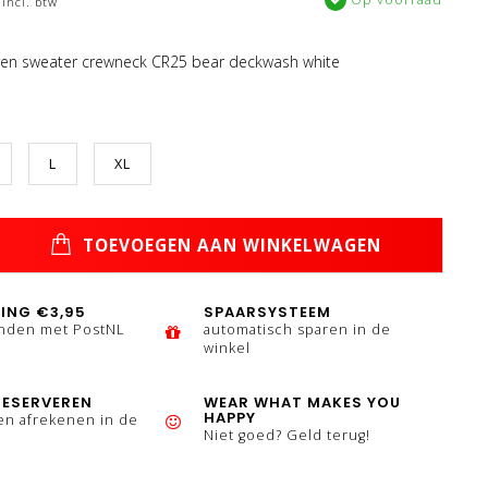
Incl. btw
ren sweater crewneck CR25 bear deckwash white
L
XL
TOEVOEGEN AAN WINKELWAGEN
ING €3,95
SPAARSYSTEEM
enden met PostNL
automatisch sparen in de
winkel
RESERVEREN
WEAR WHAT MAKES YOU
HAPPY
en afrekenen in de
Niet goed? Geld terug!