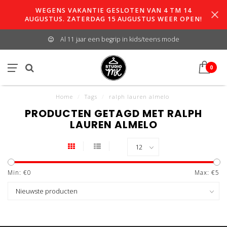
WEGENS VAKANTIE GESLOTEN VAN 4 TM 14
AUGUSTUS. ZATERDAG 15 AUGUSTUS WEER OPEN!
Al 11 jaar een begrip in kids/teens mode
0
Home
/
Tags
/
ralph lauren almelo
PRODUCTEN GETAGD MET RALPH
LAUREN ALMELO
Min: €
0
Max: €
5