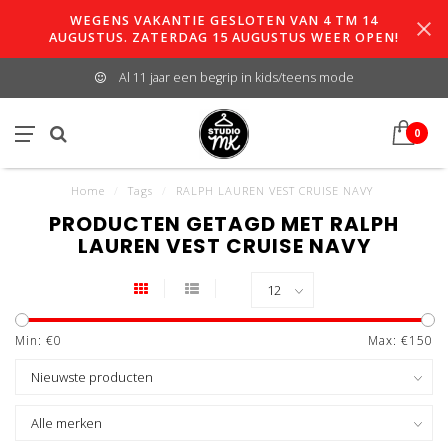
WEGENS VAKANTIE GESLOTEN VAN 4 TM 14
AUGUSTUS. ZATERDAG 15 AUGUSTUS WEER OPEN!
Al 11 jaar een begrip in kids/teens mode
0
Home
/
Tags
/
RALPH LAUREN VEST CRUISE NAVY
PRODUCTEN GETAGD MET RALPH
LAUREN VEST CRUISE NAVY
Min: €
0
Max: €
150