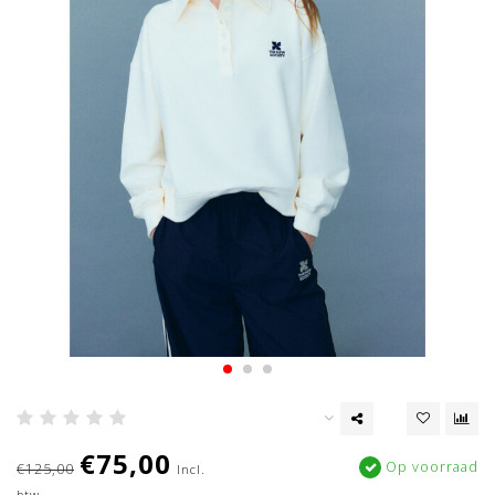
€75,00
Op voorraad
€125,00
Incl.
btw