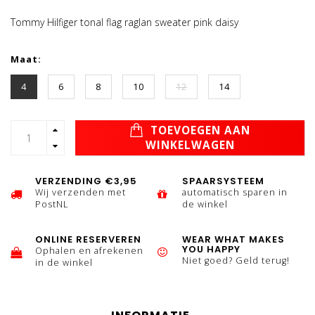
Tommy Hilfiger tonal flag raglan sweater pink daisy
Maat:
4
6
8
10
12
14
TOEVOEGEN AAN
WINKELWAGEN
VERZENDING €3,95
SPAARSYSTEEM
Wij verzenden met
automatisch sparen in
PostNL
de winkel
ONLINE RESERVEREN
WEAR WHAT MAKES
YOU HAPPY
Ophalen en afrekenen
Niet goed? Geld terug!
in de winkel