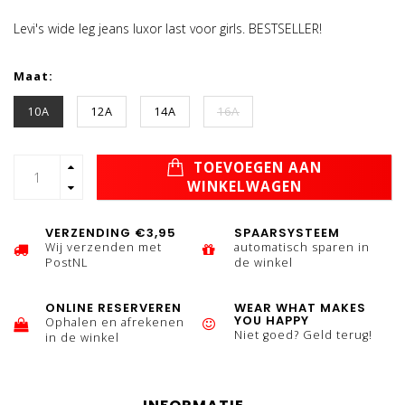
Levi's wide leg jeans luxor last voor girls. BESTSELLER!
Maat:
10A
12A
14A
16A
TOEVOEGEN AAN
WINKELWAGEN
VERZENDING €3,95
SPAARSYSTEEM
Wij verzenden met
automatisch sparen in
PostNL
de winkel
ONLINE RESERVEREN
WEAR WHAT MAKES
YOU HAPPY
Ophalen en afrekenen
Niet goed? Geld terug!
in de winkel