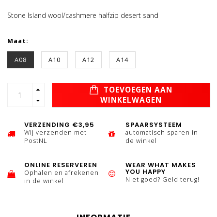
Stone Island wool/cashmere halfzip desert sand
Maat:
A08
A10
A12
A14
TOEVOEGEN AAN
WINKELWAGEN
VERZENDING €3,95
SPAARSYSTEEM
Wij verzenden met
automatisch sparen in
PostNL
de winkel
ONLINE RESERVEREN
WEAR WHAT MAKES
YOU HAPPY
Ophalen en afrekenen
Niet goed? Geld terug!
in de winkel