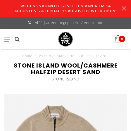
WEGENS VAKANTIE GESLOTEN VAN 4 TM 14
AUGUSTUS. ZATERDAG 15 AUGUSTUS WEER OPEN!
Al 11 jaar een begrip in kids/teens mode
0
Home
/
WOOL/CASHMERE HALFZIP DESERT SAND
STONE ISLAND WOOL/CASHMERE
HALFZIP DESERT SAND
STONE ISLAND