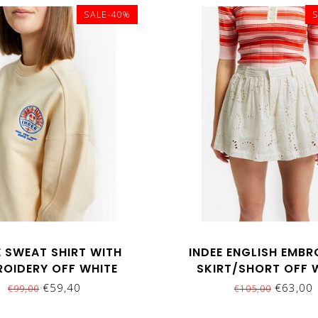
SALE-40%
E SWEAT SHIRT WITH
INDEE ENGLISH EMBR
ROIDERY OFF WHITE
SKIRT/SHORT OFF 
€59,40
€63,00
€99,00
€105,00