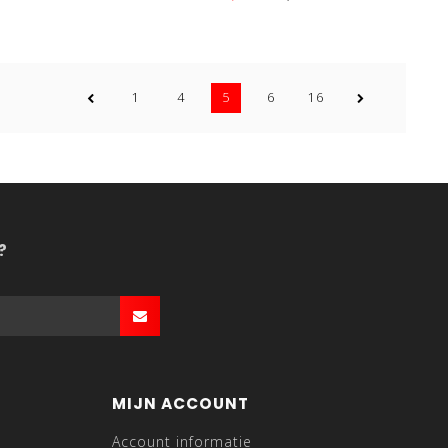
1
4
5
6
16
?
MIJN ACCOUNT
Account informatie