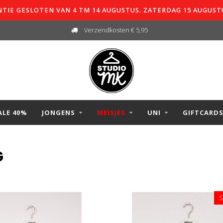
TIE GESLOTEN VAN 4 TM 14 AUGUSTUS. ZATERDAG 15 AUGUST
Verzendkosten € 5,95
ALE 40%
JONGENS
MEISJES
UNI
GIFTCARD
G