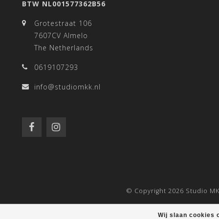
BTW NL001577362B56
Grotestraat 106
7607CV Almelo
The Netherlands
0619107293
info@studiomkk.nl
© Copyright 2026 Studio MK
Wij slaan cookies 