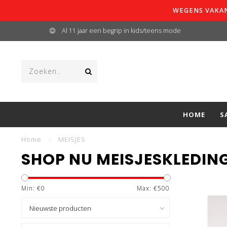
WEGENS VAKAN
Al 11 jaar een begrip in kids/teens mode
HOME
S
Home
/
MEISJES
SHOP NU MEISJESKLEDIN
Min: €
0
Max: €
500