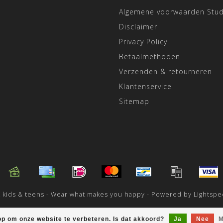
Algemene voorwaarden Stu
Disclaimer
Privacy Policy
Betaalmethoden
Verzenden & retourneren
Klantenservice
Sitemap
 kids & teens - Wear what makes you happy - Powered by
Lightsp
op om onze website te verbeteren. Is dat akkoord?
Ja
Nee
M