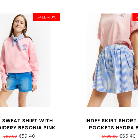
SALE-40%
E SWEAT SHIRT WITH
INDEE SKIRT SHORT
IDERY BEGONIA PINK
POCKETS HYDRA 
€59,40
€65,40
€99,00
€109,00