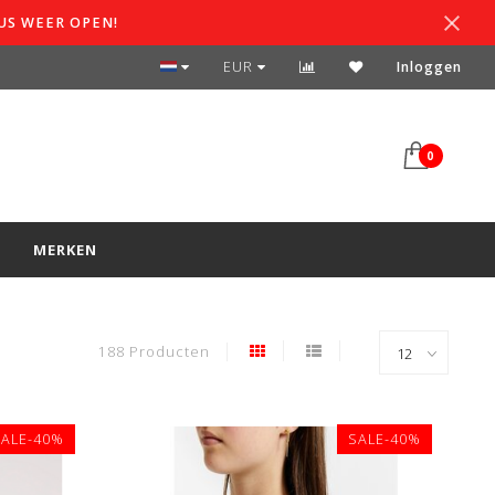
US WEER OPEN!
SPAARSYSTEEM
EUR
Inloggen
0
S
MERKEN
188 Producten
SALE-40%
SALE-40%